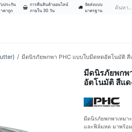
รับประกัน
การคืนสินค้าออนไลน์
จัดส่งแบบ
ราคาถูก
ภายใน 30 วัน
มาตรฐาน
ร้านค้า
ทรัพยากร
ติดต่อเรา
utter)
มีดนิรภัยพกพา PHC แบบใบมีดหดอัตโนมัติ สีแด
มีดนิรภัยพก
อัตโนมัติ สีแด
มีดนิรภัยพกพาเหมาะ
และฟิล์มหด มาพร้อมใ