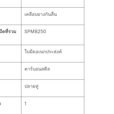
เคลือบยางกันลื่น
ีดที่รวม
SPMB250
ใบมีดอเนกประสงค์
คาร์บอนสตีล
ปลายทู่
า
1