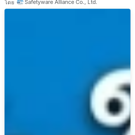
Safetyware Alliance Co., Ltd.
โดย