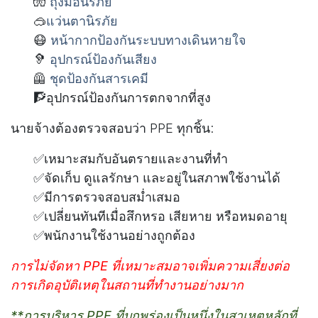
🧤
ถุงมือนิรภัย
🥽
แว่นตานิรภัย
😷
หน้ากากป้องกันระบบทางเดินหายใจ
🦻
อุปกรณ์ป้องกันเสียง
🦺
ชุดป้องกันสารเคมี
🧗อุปกรณ์ป้องกันการตกจากที่สูง
นายจ้างต้องตรวจสอบว่า PPE ทุกชิ้น:
✅เหมาะสมกับอันตรายและงานที่ทำ
✅จัดเก็บ ดูแลรักษา และอยู่ในสภาพใช้งานได้
✅มีการตรวจสอบสม่ำเสมอ
✅เปลี่ยนทันทีเมื่อสึกหรอ เสียหาย หรือหมดอายุ
✅พนักงานใช้งานอย่างถูกต้อง
การไม่จัดหา PPE ที่เหมาะสมอาจเพิ่มความเสี่ยงต่อ
การเกิดอุบัติเหตุในสถานที่ทำงานอย่างมาก
**การบริหาร PPE ที่บกพร่องเป็นหนึ่งในสาเหตุหลักที่