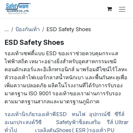
Skip to Content
...
ป้องกันเท้า
ESD Safety Shoes
ESD Safety Shoes
รองเท้าเซฟตี้แบบ ESD ของเราช่วยควบคุมกระแส
ไฟฟ้าสถิต เหมาะอย่างยิ่งสำหรับอุตสาหกรรมเซมิ
คอนดักเตอร์และอิเล็กทรอนิกส์ มาพร้อมดีไซน์ไร้โลหะ
หัวรองเท้าไฟเบอร์กลาสน้ำหนักเบา และพื้นกันทะลุเพื่อ
เพิ่มความปลอดภัย ผลิตในโรงงานที่ได้รับการรับรอง
มาตรฐาน ISO 9001 รองเท้าของเราผ่านการรับรอง
ตามมาตรฐานสากลและมาตรฐานภูมิภาค
รองเท้านิรภัย
รองเท้าพี
ESD
ทนไฟ
อุปกรณ์
ซี
ซีรีส์
อเนกประสงค์
วีซี
Safety
ฟ้าช็อต
เสริม
รีส์
Ultrani
ทั่วไป
เวลลิงตัน
Shoes
( ESR )
รองเท้า
PU